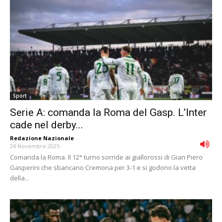
Sport
Serie A: comanda la Roma del Gasp. L’Inter
cade nel derby...
Redazione Nazionale
-
24 Novembre 2025
Comanda la Roma. Il 12° turno sorride ai giallorossi di Gian Piero
Gasperini che sbancano Cremona per 3-1 e si godono la vetta
della...