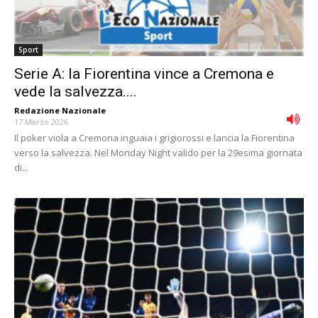
Sport
Serie A: la Fiorentina vince a Cremona e
vede la salvezza....
Redazione Nazionale
-
17 Marzo 2026
Il poker viola a Cremona inguaia i grigiorossi e lancia la Fiorentina
verso la salvezza. Nel Monday Night valido per la 29esima giornata
di...