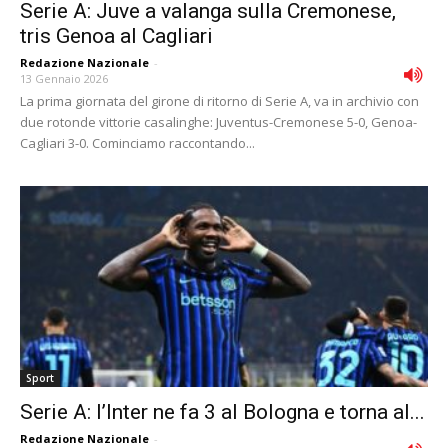
Serie A: Juve a valanga sulla Cremonese,
tris Genoa al Cagliari
Redazione Nazionale
-
13 Gennaio 2026
La prima giornata del girone di ritorno di Serie A, va in archivio con
due rotonde vittorie casalinghe: Juventus-Cremonese 5-0, Genoa-
Cagliari 3-0. Cominciamo raccontando...
Sport
Serie A: l’Inter ne fa 3 al Bologna e torna al...
Redazione Nazionale
-