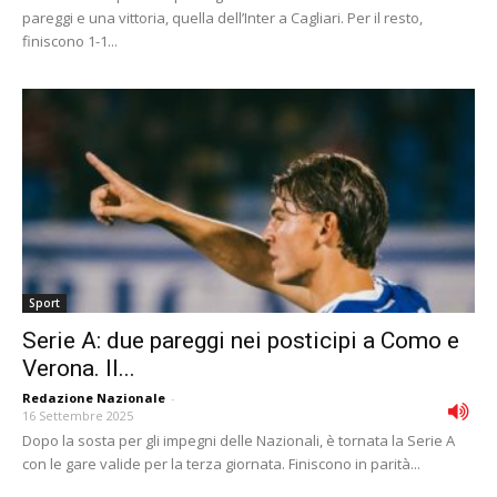
pareggi e una vittoria, quella dell’Inter a Cagliari. Per il resto,
finiscono 1-1...
Sport
Serie A: due pareggi nei posticipi a Como e
Verona. Il...
Redazione Nazionale
-
16 Settembre 2025
Dopo la sosta per gli impegni delle Nazionali, è tornata la Serie A
con le gare valide per la terza giornata. Finiscono in parità...