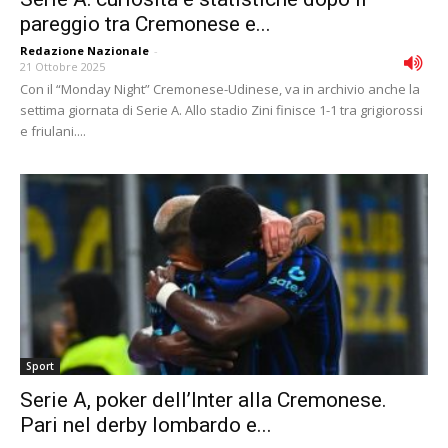
pareggio tra Cremonese e...
Redazione Nazionale
-
21 Ottobre 2025
Con il “Monday Night” Cremonese-Udinese, va in archivio anche la
settima giornata di Serie A. Allo stadio Zini finisce 1-1 tra grigiorossi
e friulani....
Sport
Serie A, poker dell’Inter alla Cremonese.
Pari nel derby lombardo e...