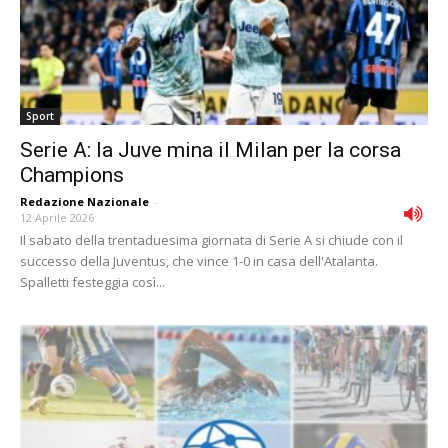
Sport
Serie A: la Juve mina il Milan per la corsa
Champions
Redazione Nazionale
-
12 Aprile 2026
Il sabato della trentaduesima giornata di Serie A si chiude con il
successo della Juventus, che vince 1-0 in casa dell'Atalanta.
Spalletti festeggia così...