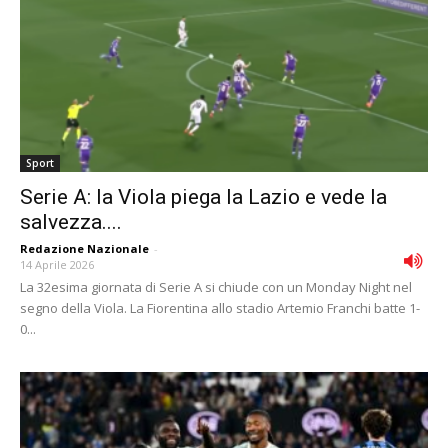
Sport
Serie A: la Viola piega la Lazio e vede la
salvezza....
Redazione Nazionale
-
14 Aprile 2026
La 32esima giornata di Serie A si chiude con un Monday Night nel
segno della Viola. La Fiorentina allo stadio Artemio Franchi batte 1-
0...