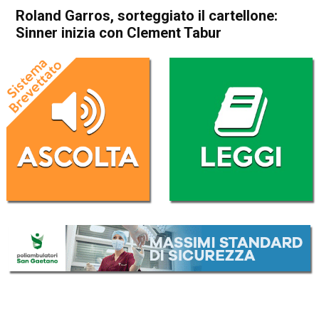
Roland Garros, sorteggiato il cartellone:
Sinner inizia con Clement Tabur
Home
Sport
Sport
Roland Garros, sorteggiato il
cartellone: Sinner inizia con
Clement Tabur
Da
Redazione Nazionale
22 Maggio 2026
(aggiornato il
22 Maggio 2026 10:49
)
ASCOLTA L'AUDIO