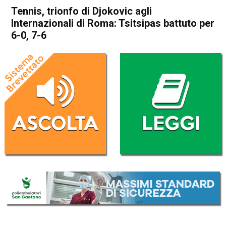
Tennis, trionfo di Djokovic agli
Internazionali di Roma: Tsitsipas battuto per
6-0, 7-6
Home
Sport
Sport
Tennis, trionfo di Djokovic
agli Internazionali di Roma:
Tsitsipas battuto per 6-0, 7-6
Da
Redazione Nazionale
15 Maggio 2022
(aggiornato il
16 Maggio 2022 8:24
)
ASCOLTA L'AUDIO