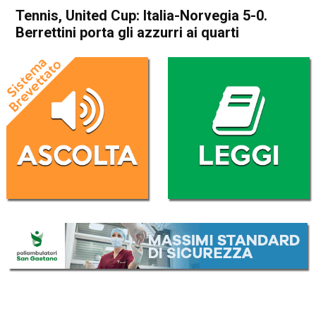
Tennis, United Cup: Italia-Norvegia 5-0.
Berrettini porta gli azzurri ai quarti
Home
Sport
Sport
Tennis, United Cup: Italia-
Norvegia 5-0. Berrettini porta
gli azzurri ai quarti
Da
Redazione Nazionale
3 Gennaio 2023
(aggiornato il
4 Gennaio 2023 10:33
)
ASCOLTA L'AUDIO