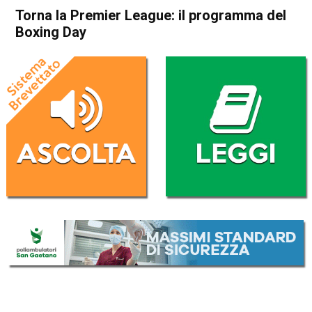
Torna la Premier League: il programma del
Boxing Day
Home
Sport
Sport
Torna la Premier League: il
programma del Boxing Day
Da
Redazione Nazionale
26 Dicembre 2020
(aggiornato il
27 Dicembre 2020 20:18
)
ASCOLTA L'AUDIO
Lettore
00:00
00:00