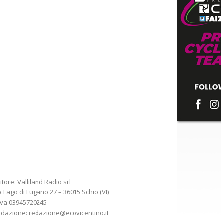
itore: Valliland Radio srl
a Lago di Lugano 27 – 36015 Schio (VI)
Iva 03945720245
edazione:
redazione@ecovicentino.it