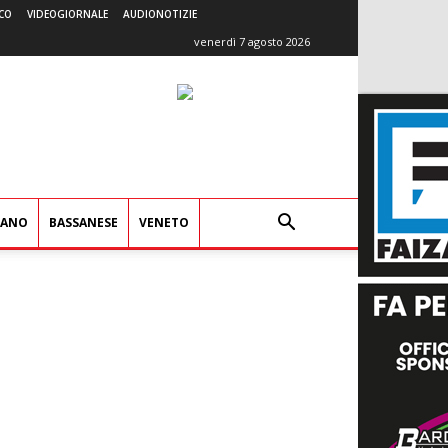
CO
VIDEOGIORNALE
AUDIONOTIZIE
venerdì 7 agosto 2026
IANO
BASSANESE
VENETO