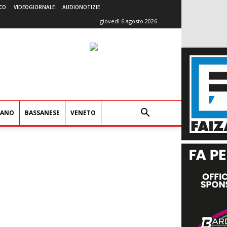
CO
VIDEOGIORNALE
AUDIONOTIZIE
giovedì 6 agosto 2026
IANO
BASSANESE
VENETO