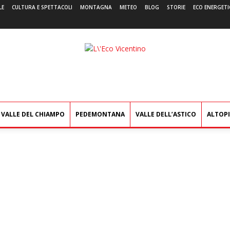
LE
CULTURA E SPETTACOLI
MONTAGNA
METEO
BLOG
STORIE
ECO ENERGETI
L'Eco
Vicentino
VALLE DEL CHIAMPO
PEDEMONTANA
VALLE DELL’ASTICO
ALTOP