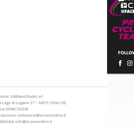
itore: Valliland Radio srl
a Lago di Lugano 27 – 36015 Schio (VI)
Iva 03945720245
edazione:
redazione@ecovicentino.it
bblicità:
info@ecovicentino.it