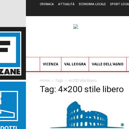
CRONACA
ATTUALITÀ
ECONOMIA LOCALE
SPORT LOCA
VICENZA
VAL LEOGRA
VALLE DELL’AGNO
Home
Tags
4×200 stile libero
Tag: 4×200 stile libero