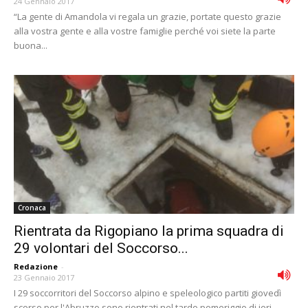
24 Gennaio 2017
“La gente di Amandola vi regala un grazie, portate questo grazie
alla vostra gente e alla vostre famiglie perché voi siete la parte
buona...
Cronaca
Rientrata da Rigopiano la prima squadra di
29 volontari del Soccorso...
Redazione
-
23 Gennaio 2017
I 29 soccorritori del Soccorso alpino e speleologico partiti giovedì
scorso per l'Abruzzo sono rientrati nel tardo pomeriggio di ieri,