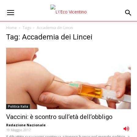
Home
Tags
Accademia dei Lincei
Tag: Accademia dei Lincei
Politica Italia
Vaccini: è scontro sull’età dell’obbligo
Redazione Nazionale
-
19 Maggio 2017
Il dibattito sui vaccini continua a tenere banco nel mondo politico, a