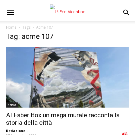
Home
Tags
Acme 107
Tag: acme 107
Schio
Al Faber Box un mega murale racconta la
storia della città
Redazione
-