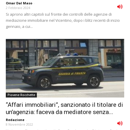
Omar Dal Maso
-
2 Febbraio 2024
Si aprono altri capitoli sul fronte dei controlli delle agenzie di
mediazione immobiliare nel Vicentino, dopo i blitz recenti di inizio
gennaio, a cui...
Piovene Rocchette
“Affari immobiliari”, sanzionato il titolare di
un’agenzia: faceva da mediatore senza...
Redazione
-
8 Novembre 2022