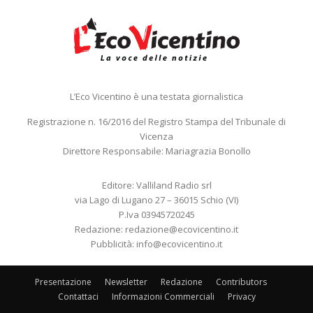
L’Eco Vicentino è una testata giornalistica
Registrazione n. 16/2016 del Registro Stampa del Tribunale di
Vicenza
Direttore Responsabile: Mariagrazia Bonollo
Editore: Valliland Radio srl
via Lago di Lugano 27 – 36015 Schio (VI)
P.Iva 03945720245
Redazione:
redazione@ecovicentino.it
Pubblicità:
info@ecovicentino.it
Presentazione
Newsletter
Redazione
Contributors
Contattaci
Informazioni Commerciali
Privacy