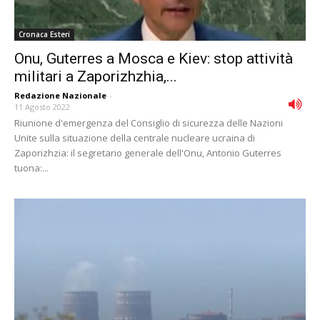
Cronaca Esteri
Onu, Guterres a Mosca e Kiev: stop attività
militari a Zaporizhzhia,...
Redazione Nazionale
-
11 Agosto 2022
Riunione d'emergenza del Consiglio di sicurezza delle Nazioni
Unite sulla situazione della centrale nucleare ucraina di
Zaporizhzia: il segretario generale dell'Onu, Antonio Guterres
tuona:...