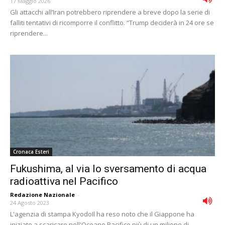
17 Maggio 2026
Gli attacchi all’Iran potrebbero riprendere a breve dopo la serie di
falliti tentativi di ricomporre il conflitto. “Trump deciderà in 24 ore se
riprendere...
Cronaca Esteri
Fukushima, al via lo sversamento di acqua
radioattiva nel Pacifico
Redazione Nazionale
-
24 Agosto 2023
L'agenzia di stampa KyodoIl ha reso noto che il Giappone ha
iniziato a scaricare nell'Oceano Pacifico più di un milione di