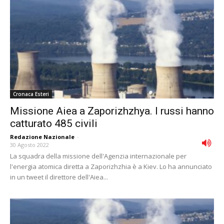
Cronaca Esteri
Missione Aiea a Zaporizhzhya. I russi hanno
catturato 485 civili
Redazione Nazionale
-
30 Agosto 2022
La squadra della missione dell'Agenzia internazionale per
l'energia atomica diretta a Zaporizhzhia è a Kiev. Lo ha annunciato
in un tweet il direttore dell'Aiea...