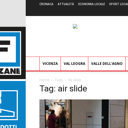
CRONACA
ATTUALITÀ
ECONOMIA LOCALE
SPORT LOCA
VICENZA
VAL LEOGRA
VALLE DELL’AGNO
Home
Tags
Air slide
Tag: air slide