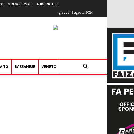
CO
VIDEOGIORNALE
AUDIONOTIZIE
giovedì 6 agosto 2026
IANO
BASSANESE
VENETO