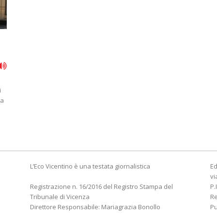
i
i
la
L’Eco Vicentino è una testata giornalistica
Ed
vi
Registrazione n. 16/2016 del Registro Stampa del
P.
Tribunale di Vicenza
R
Direttore Responsabile: Mariagrazia Bonollo
Pu