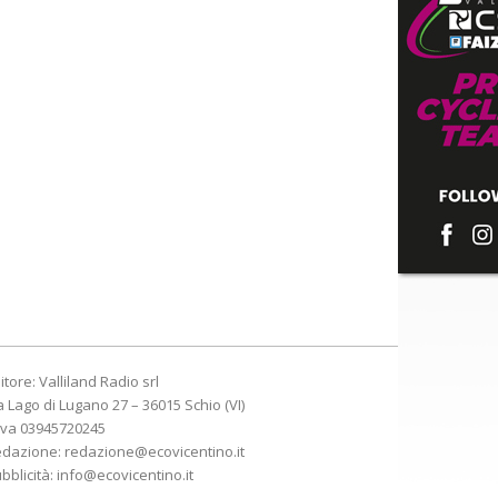
itore: Valliland Radio srl
a Lago di Lugano 27 – 36015 Schio (VI)
Iva 03945720245
edazione:
redazione@ecovicentino.it
bblicità:
info@ecovicentino.it