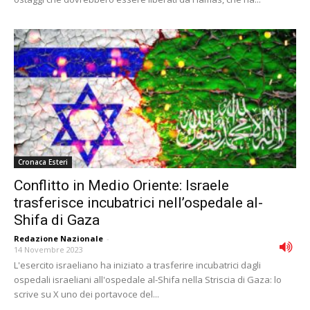
Cronaca Esteri
Conflitto in Medio Oriente: Israele
trasferisce incubatrici nell’ospedale al-
Shifa di Gaza
Redazione Nazionale
-
14 Novembre 2023
L'esercito israeliano ha iniziato a trasferire incubatrici dagli
ospedali israeliani all'ospedale al-Shifa nella Striscia di Gaza: lo
scrive su X uno dei portavoce del...