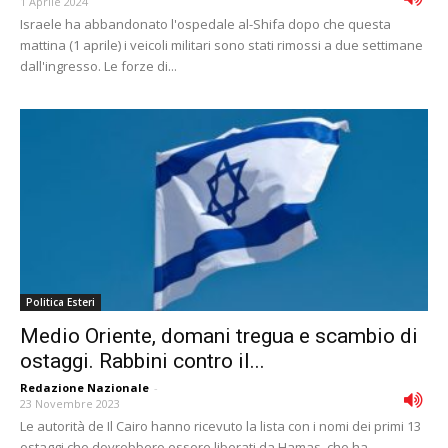
1 Aprile 2024
Israele ha abbandonato l'ospedale al-Shifa dopo che questa
mattina (1 aprile) i veicoli militari sono stati rimossi a due settimane
dall'ingresso. Le forze di...
Politica Esteri
Medio Oriente, domani tregua e scambio di
ostaggi. Rabbini contro il...
Redazione Nazionale
-
23 Novembre 2023
Le autorità de Il Cairo hanno ricevuto la lista con i nomi dei primi 13
ostaggi che dovrebbero essere liberati da Hamas, che ha...