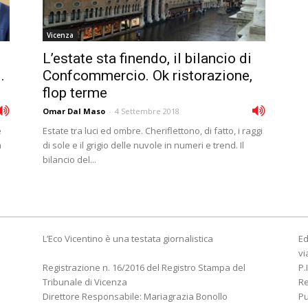
Vicenza
L’estate sta finendo, il bilancio di
.
Confcommercio. Ok ristorazione,
flop terme
Omar Dal Maso
-
4 Settembre 2018
e
Estate tra luci ed ombre. Cheriflettono, di fatto, i raggi
a
di sole e il grigio delle nuvole in numeri e trend. Il
bilancio del...
L’Eco Vicentino è una testata giornalistica
Ed
vi
Registrazione n. 16/2016 del Registro Stampa del
P.
Tribunale di Vicenza
R
Direttore Responsabile: Mariagrazia Bonollo
Pu