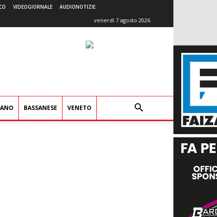
CO
VIDEOGIORNALE
AUDIONOTIZIE
venerdì 7 agosto 2026
IANO
BASSANESE
VENETO