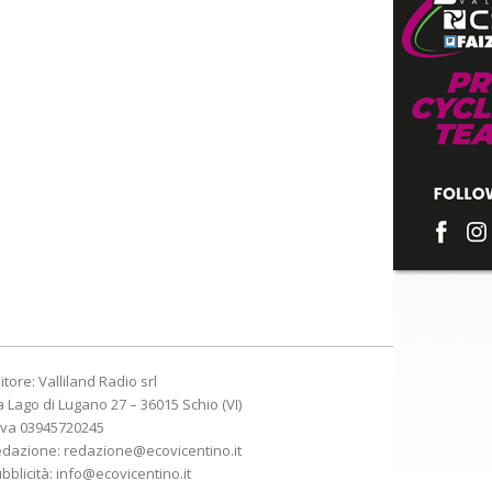
itore: Valliland Radio srl
a Lago di Lugano 27 – 36015 Schio (VI)
Iva 03945720245
edazione:
redazione@ecovicentino.it
bblicità:
info@ecovicentino.it