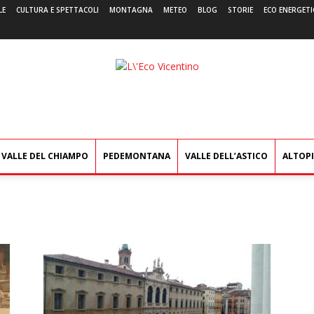
LE
CULTURA E SPETTACOLI
MONTAGNA
METEO
BLOG
STORIE
ECO ENERGETI
L'Eco
Vicentino
VALLE DEL CHIAMPO
PEDEMONTANA
VALLE DELL’ASTICO
ALTOP