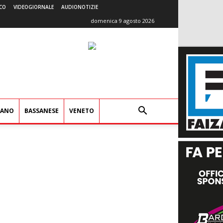
CO
VIDEOGIORNALE
AUDIONOTIZIE
domenica 9 agosto 2026
IANO
BASSANESE
VENETO