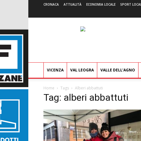
CRONACA
ATTUALITÀ
ECONOMIA LOCALE
SPORT LOCA
VICENZA
VAL LEOGRA
VALLE DELL’AGNO
Home
Tags
Alberi abbattuti
Tag: alberi abbattuti