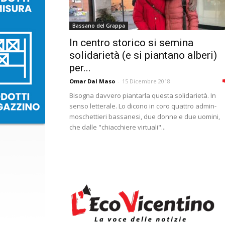
Bassano del Grappa
In centro storico si semina
solidarietà (e si piantano alberi)
per...
Omar Dal Maso
-
15 Dicembre 2018
Bisogna davvero piantarla questa solidarietà. In
senso letterale. Lo dicono in coro quattro admin-
moschettieri bassanesi, due donne e due uomini,
che dalle "chiacchiere virtuali"...