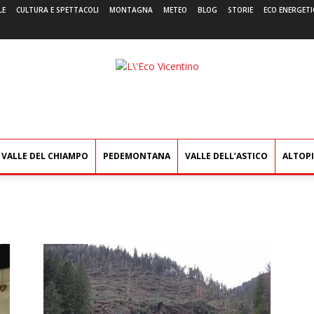
LE
CULTURA E SPETTACOLI
MONTAGNA
METEO
BLOG
STORIE
ECO ENERGETI
L'Eco
Vicentino
VALLE DEL CHIAMPO
PEDEMONTANA
VALLE DELL’ASTICO
ALTOP