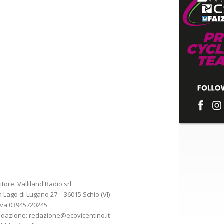
itore: Valliland Radio srl
a Lago di Lugano 27 – 36015 Schio (VI)
Iva 03945720245
edazione:
redazione@ecovicentino.it