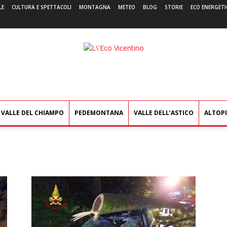
LE
CULTURA E SPETTACOLI
MONTAGNA
METEO
BLOG
STORIE
ECO ENERGETI
L'Eco
Vicentino
VALLE DEL CHIAMPO
PEDEMONTANA
VALLE DELL’ASTICO
ALTOP