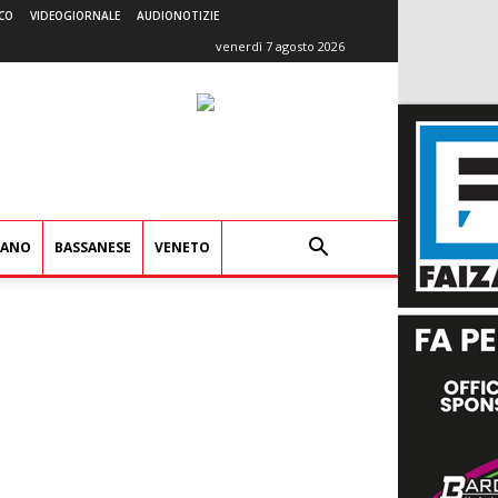
CO
VIDEOGIORNALE
AUDIONOTIZIE
venerdì 7 agosto 2026
IANO
BASSANESE
VENETO