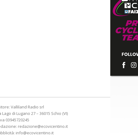
itore: Valliland Radio srl
a Lago di Lugano 27 – 36015 Schio (VI)
Iva 03945720245
edazione:
redazione@ecovicentino.it
bblicità:
info@ecovicentino.it