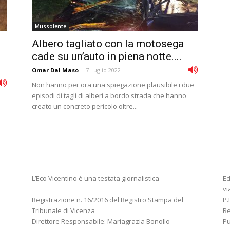
Mussolente
Albero tagliato con la motosega
cade su un’auto in piena notte....
Omar Dal Maso
-
7 Luglio 2022
Non hanno per ora una spiegazione plausibile i due
episodi di tagli di alberi a bordo strada che hanno
creato un concreto pericolo oltre...
L’Eco Vicentino è una testata giornalistica
Ed
vi
Registrazione n. 16/2016 del Registro Stampa del
P.
Tribunale di Vicenza
R
Direttore Responsabile: Mariagrazia Bonollo
Pu