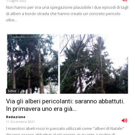
7 Luglio 2022
Non hanno per ora una spiegazione plausibile i due episodi di tagli
di alberi a bordo strada che hanno creato un concreto pericolo
oltre...
Schio
Via gli alberi pericolanti: saranno abbattuti.
In primavera uno era già...
Redazione
-
11 Dicembre 2021
I maestosi abeti rossi in passato utilizzati come "alberi di Natale"
devono essere abbattuti al più presto, in quanto a rischio di