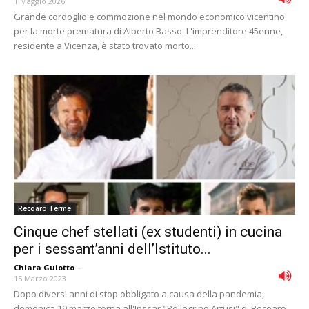
1 Maggio 2026
Grande cordoglio e commozione nel mondo economico vicentino
per la morte prematura di Alberto Basso. L'imprenditore 45enne,
residente a Vicenza, è stato trovato morto...
Recoaro Terme
Cinque chef stellati (ex studenti) in cucina
per i sessant’anni dell’Istituto...
Chiara Guiotto
-
15 Marzo 2023
Dopo diversi anni di stop obbligato a causa della pandemia,
domenica 19 marzo torna all'Ipssar "Pellegrino Artusi" di Recoaro