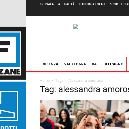
CRONACA
ATTUALITÀ
ECONOMIA LOCALE
SPORT LOCA
VICENZA
VAL LEOGRA
VALLE DELL’AGNO
Home
Tags
Alessandra amoroso
Tag: alessandra amoro