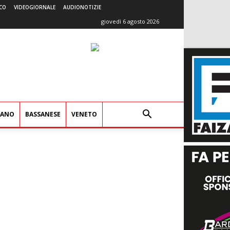
CO
VIDEOGIORNALE
AUDIONOTIZIE
giovedì 6 agosto 2026
IANO
BASSANESE
VENETO