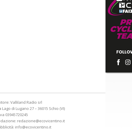
itore: Valliland Radio srl
a Lago di Lugano 27 – 36015 Schio (VI)
Iva 03945720245
edazione:
redazione@ecovicentino.it
bblicità:
info@ecovicentino.it