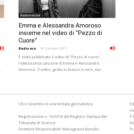
Radionotizie
Emma e Alessandra Amoroso
insieme nel video di “Pezzo di
Cuore”
Radio eco
-
18 Gennaio 2021
È stato pubblicato il video di "Pezzo di cuore",
l'attesissima canzone di Emma e Alessandra
.
Amoroso. Il video, girato in bianco e nero, sta...
L’Eco Vicentino è una testata giornalistica
Ed
vi
Registrazione n. 16/2016 del Registro Stampa del
P.
Tribunale di Vicenza
R
Direttore Responsabile: Mariagrazia Bonollo
Pu