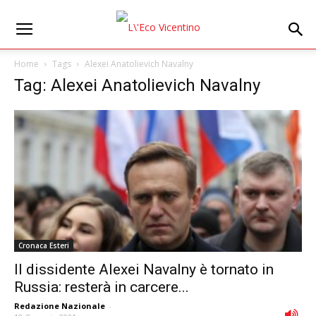
Home
Tags
Alexei Anatolievich Navalny
Tag: Alexei Anatolievich Navalny
Cronaca Esteri
Il dissidente Alexei Navalny è tornato in
Russia: resterà in carcere...
Redazione Nazionale
-