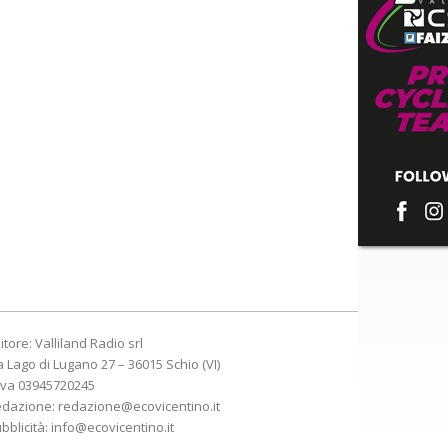
itore: Valliland Radio srl
a Lago di Lugano 27 – 36015 Schio (VI)
Iva 03945720245
edazione:
redazione@ecovicentino.it
bblicità:
info@ecovicentino.it