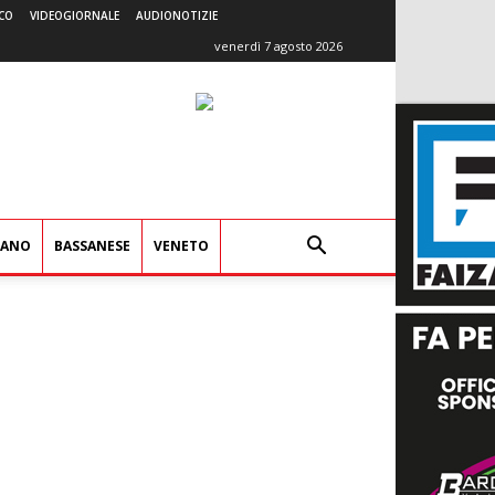
CO
VIDEOGIORNALE
AUDIONOTIZIE
venerdì 7 agosto 2026
IANO
BASSANESE
VENETO