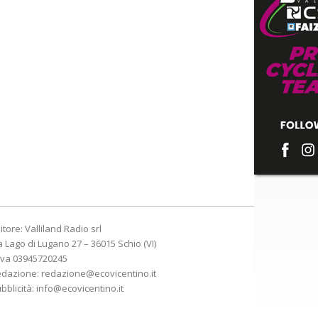
itore: Valliland Radio srl
a Lago di Lugano 27 – 36015 Schio (VI)
Iva 03945720245
edazione:
redazione@ecovicentino.it
bblicità:
info@ecovicentino.it