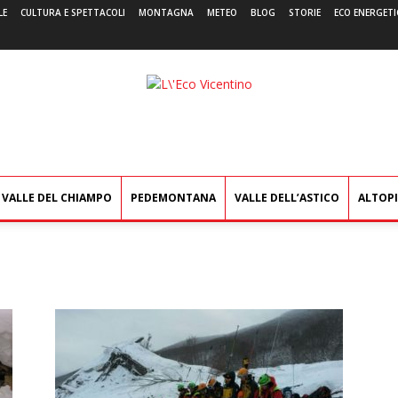
LE
CULTURA E SPETTACOLI
MONTAGNA
METEO
BLOG
STORIE
ECO ENERGETI
L'Eco
Vicentino
VALLE DEL CHIAMPO
PEDEMONTANA
VALLE DELL’ASTICO
ALTOP