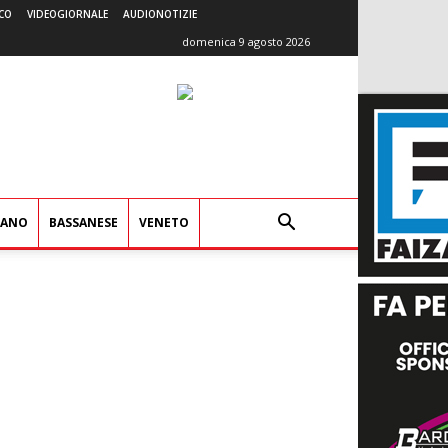
CO
VIDEOGIORNALE
AUDIONOTIZIE
domenica 9 agosto 2026
IANO
BASSANESE
VENETO