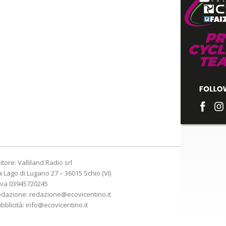
itore: Valliland Radio srl
a Lago di Lugano 27 – 36015 Schio (VI)
Iva 03945720245
edazione:
redazione@ecovicentino.it
bblicità:
info@ecovicentino.it