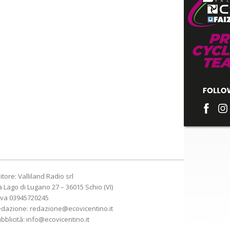
itore: Valliland Radio srl
a Lago di Lugano 27 – 36015 Schio (VI)
Iva 03945720245
edazione:
redazione@ecovicentino.it
bblicità:
info@ecovicentino.it