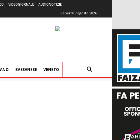
CO
VIDEOGIORNALE
AUDIONOTIZIE
venerdì 7 agosto 2026
IANO
BASSANESE
VENETO