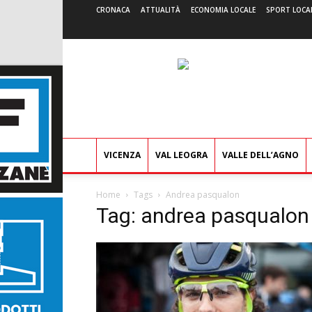
CRONACA
ATTUALITÀ
ECONOMIA LOCALE
SPORT LOCA
VICENZA
VAL LEOGRA
VALLE DELL’AGNO
Home
Tags
Andrea pasqualon
Tag: andrea pasqualon