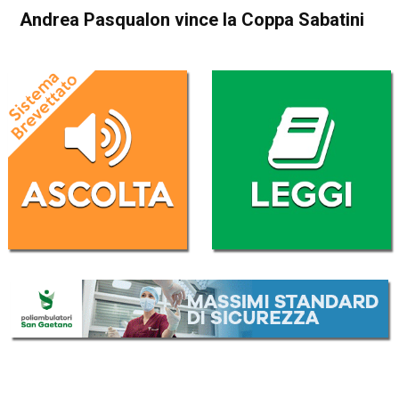
Andrea Pasqualon vince la Coppa Sabatini
Home
Asiago
Enego
Asiago
Enego
In Evidenza
Sport locale
Andrea Pasqualon vince la
Coppa Sabatini
Da
Federico Pozzer
28 Settembre 2017
(aggiornato il
29 Settembre 2017 8:21
)
ASCOLTA L'AUDIO
Lettore
00:00
00:00