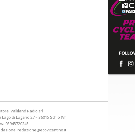
itore: Valliland Radio srl
a Lago di Lugano 27 – 36015 Schio (VI)
Iva 03945720245
edazione:
redazione@ecovicentino.it