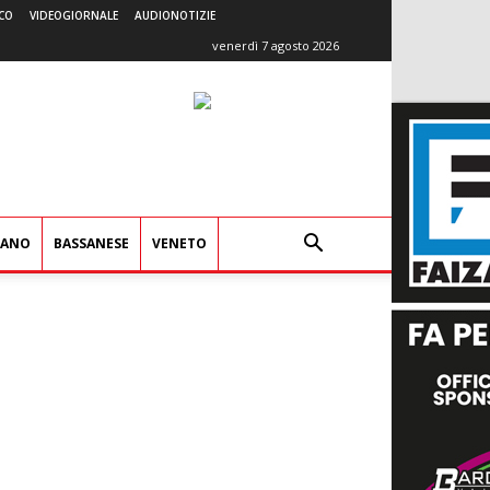
CO
VIDEOGIORNALE
AUDIONOTIZIE
venerdì 7 agosto 2026
IANO
BASSANESE
VENETO