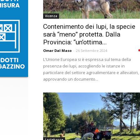
Vicenza
Contenimento dei lupi, la specie
sarà “meno” protetta. Dalla
Provincia: “un’ottima...
Omar Dal Maso
-
26 Settembre 2024
L'Unione Europea si è espressa sul tema della
presenza dei lupi, accogliendo le istanze in
particolare del settore agroalimentare e allevatori,
approvando un documento...
Lastebasse