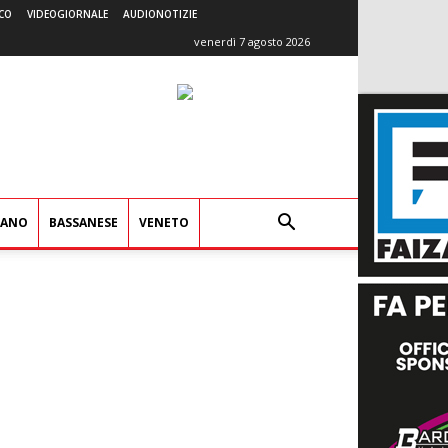
CO
VIDEOGIORNALE
AUDIONOTIZIE
venerdì 7 agosto 2026
IANO
BASSANESE
VENETO