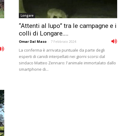
Longare
“Attenti al lupo” tra le campagne e i
colli di Longare....
Omar Dal Maso
-
7 Febbraio 2024
La conferma è arrivata puntuale da parte degli
esperti di canidi interpellati nei giorni scorsi dal
sindaco Matteo Zennaro: l'animale immortalato dallo
smartphone di...