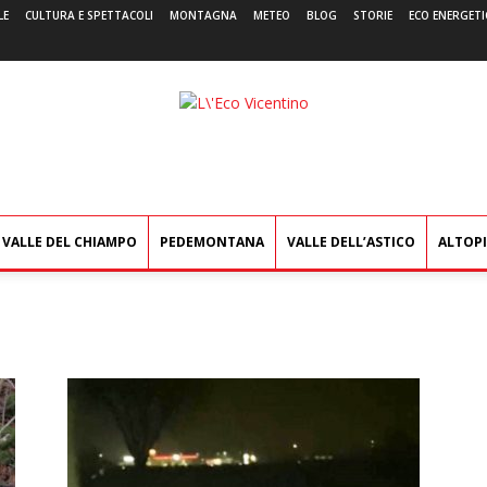
LE
CULTURA E SPETTACOLI
MONTAGNA
METEO
BLOG
STORIE
ECO ENERGETI
L'Eco
Vicentino
VALLE DEL CHIAMPO
PEDEMONTANA
VALLE DELL’ASTICO
ALTOP