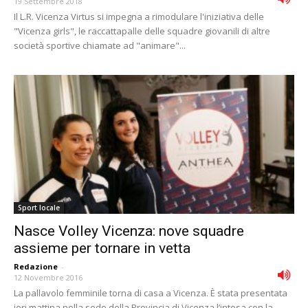
19 Settembre 2018
Il L.R. Vicenza Virtus si impegna a rimodulare l'iniziativa delle
"Vicenza girls", le raccattapalle delle squadre giovanili di altre
società sportive chiamate ad "animare"...
Sport locale
Nasce Volley Vicenza: nove squadre
assieme per tornare in vetta
Redazione
-
12 Novembre 2016
La pallavolo femminile torna di casa a Vicenza. È stata presentata
ieri mattina nella sede della Provincia di Vicenza l’intesa con la