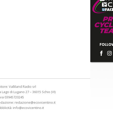
itore: Valliland Radio srl
a Lago di Lugano 27 – 36015 Schio (VI)
Iva 03945720245
edazione:
redazione@ecovicentino.it
bblicità:
info@ecovicentino.it