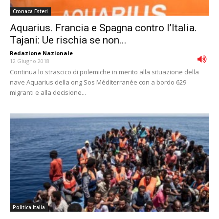
Cronaca Esteri
Aquarius. Francia e Spagna contro l’Italia.
Tajani: Ue rischia se non...
Redazione Nazionale
-
12 Giugno 2018
Continua lo strascico di polemiche in merito alla situazione della
nave Aquarius della ong Sos Méditerranée con a bordo 629
migranti e alla decisione...
Politica Italia