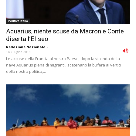
Politica Italia
Aquarius, niente scuse da Macron e Conte
diserta l’Eliseo
Redazione Nazionale
-
14 Giugno 2018
Le accuse della Francia al nostro Paese, dopo la vicenda della
nave Aquarius piena di migranti, scatenano la bufera ai vertici
della nostra politica,...