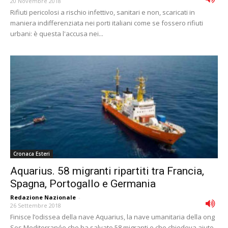
20 Novembre 2018
Rifiuti pericolosi a rischio infettivo, sanitari e non, scaricati in
maniera indifferenziata nei porti italiani come se fossero rifiuti
urbani: è questa l'accusa nei...
Cronaca Esteri
Aquarius. 58 migranti ripartiti tra Francia,
Spagna, Portogallo e Germania
Redazione Nazionale
-
26 Settembre 2018
Finisce l’odissea della nave Aquarius, la nave umanitaria della ong
Sos Mediterranée che ha salvato 58 migranti e che chiedeva aiuto