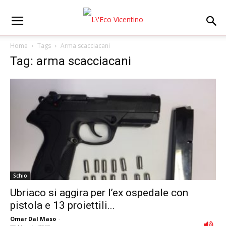
Home
Tags
Arma scacciacani
Tag: arma scacciacani
Schio
Ubriaco si aggira per l’ex ospedale con
pistola e 13 proiettili...
Omar Dal Maso
-