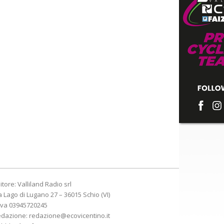
itore: Valliland Radio srl
a Lago di Lugano 27 – 36015 Schio (VI)
Iva 03945720245
edazione:
redazione@ecovicentino.it