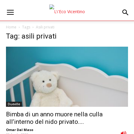
Home
Tags
Asili privati
Tag: asili privati
Dueville
Bimba di un anno muore nella culla
all’interno del nido privato....
Omar Dal Maso
-