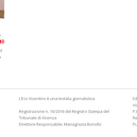
.
il
a
L’Eco Vicentino è una testata giornalistica
Ed
vi
Registrazione n. 16/2016 del Registro Stampa del
P.
Tribunale di Vicenza
R
Direttore Responsabile: Mariagrazia Bonollo
Pu