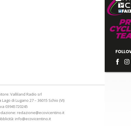
itore: Valliland Radio srl
a Lago di Lugano 27 – 36015 Schio (VI)
Iva 03945720245
edazione:
redazione@ecovicentino.it
bblicità:
info@ecovicentino.it