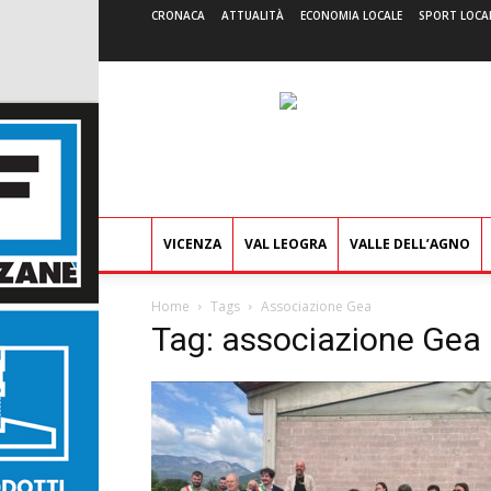
CRONACA
ATTUALITÀ
ECONOMIA LOCALE
SPORT LOCA
VICENZA
VAL LEOGRA
VALLE DELL’AGNO
Home
Tags
Associazione Gea
Tag: associazione Gea