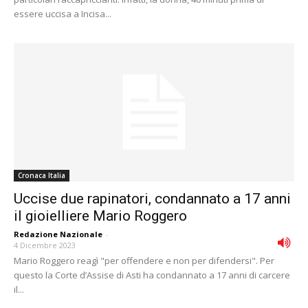
essere uccisa a Incisa...
Cronaca Italia
Uccise due rapinatori, condannato a 17 anni
il gioielliere Mario Roggero
Redazione Nazionale
-
4 Dicembre 2023
Mario Roggero reagì "per offendere e non per difendersi". Per
questo la Corte d’Assise di Asti ha condannato a 17 anni di carcere
il...