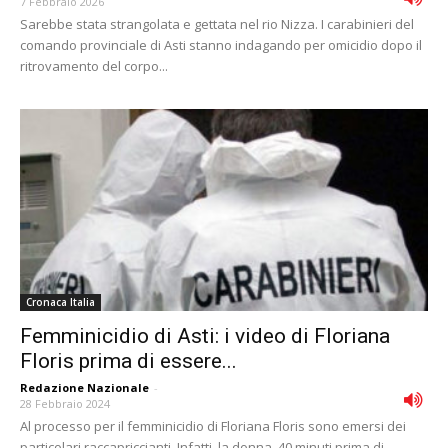
7 Febbraio 2026
Sarebbe stata strangolata e gettata nel rio Nizza. I carabinieri del
comando provinciale di Asti stanno indagando per omicidio dopo il
ritrovamento del corpo...
Cronaca Italia
Femminicidio di Asti: i video di Floriana
Floris prima di essere...
Redazione Nazionale
-
28 Febbraio 2024
Al processo per il femminicidio di Floriana Floris sono emersi dei
particolari raccapriccianti. Infatti, la donna, 40 minuti prima di