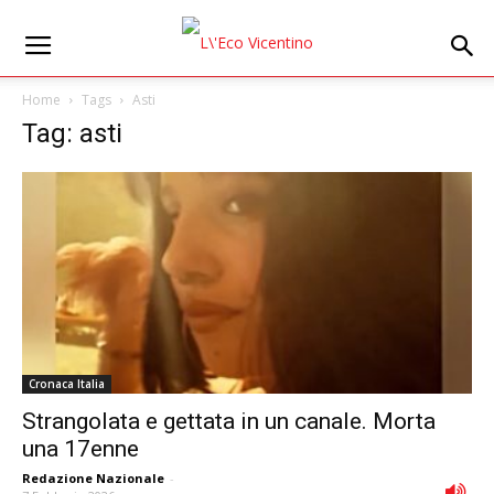
Home
Tags
Asti
Tag: asti
Cronaca Italia
Strangolata e gettata in un canale. Morta
una 17enne
Redazione Nazionale
-