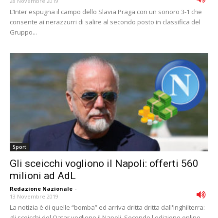
28 Novembre 2019
L’Inter espugna il campo dello Slavia Praga con un sonoro 3-1 che
consente ai nerazzurri di salire al secondo posto in classifica del
Gruppo...
Sport
Gli sceicchi vogliono il Napoli: offerti 560
milioni ad AdL
Redazione Nazionale
-
13 Novembre 2019
La notizia è di quelle “bomba” ed arriva dritta dritta dall'Inghilterra:
gli sceicchi del Qatar vogliono il Napoli. Secondo l'edizione online