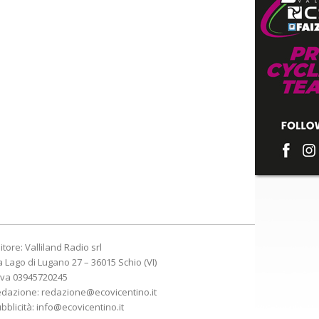
itore: Valliland Radio srl
a Lago di Lugano 27 – 36015 Schio (VI)
Iva 03945720245
edazione:
redazione@ecovicentino.it
bblicità:
info@ecovicentino.it