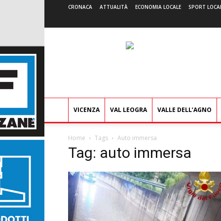
CRONACA
ATTUALITÀ
ECONOMIA LOCALE
SPORT LOCA
VICENZA
VAL LEOGRA
VALLE DELL’AGNO
Home
Tags
Auto immersa
Tag: auto immersa