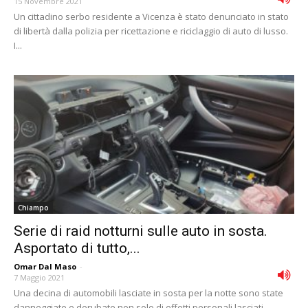
15 Novembre 2021
Un cittadino serbo residente a Vicenza è stato denunciato in stato
di libertà dalla polizia per ricettazione e riciclaggio di auto di lusso.
I...
Chiampo
Serie di raid notturni sulle auto in sosta.
Asportato di tutto,...
Omar Dal Maso
-
7 Maggio 2021
Una decina di automobili lasciate in sosta per la notte sono state
danneggiate e derubate non solo di effetti personali lasciati