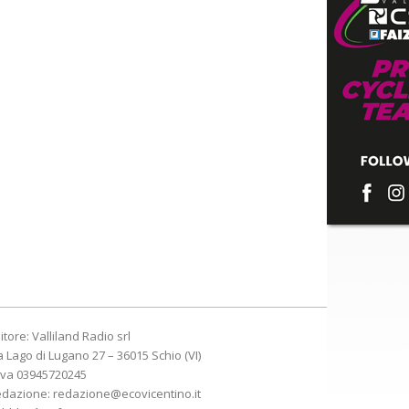
itore: Valliland Radio srl
a Lago di Lugano 27 – 36015 Schio (VI)
Iva 03945720245
edazione:
redazione@ecovicentino.it