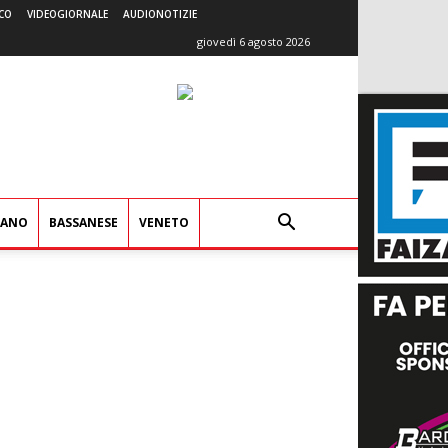
CO
VIDEOGIORNALE
AUDIONOTIZIE
giovedì 6 agosto 2026
IANO
BASSANESE
VENETO