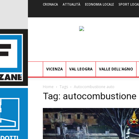
CRONACA
ATTUALITÀ
ECONOMIA LOCALE
SPORT LOCA
VICENZA
VAL LEOGRA
VALLE DELL’AGNO
Home
Tags
Autocombustione auto
Tag: autocombustione