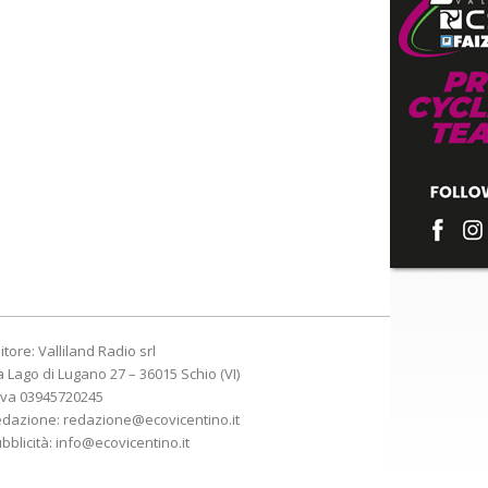
itore: Valliland Radio srl
a Lago di Lugano 27 – 36015 Schio (VI)
Iva 03945720245
edazione:
redazione@ecovicentino.it
bblicità:
info@ecovicentino.it