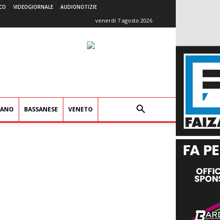
CO
VIDEOGIORNALE
AUDIONOTIZIE
venerdì 7 agosto 2026
IANO
BASSANESE
VENETO