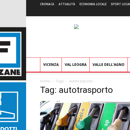
CRONACA
ATTUALITÀ
ECONOMIA LOCALE
SPORT LOCA
VICENZA
VAL LEOGRA
VALLE DELL’AGNO
Home
Tags
Autotrasporto
Tag: autotrasporto