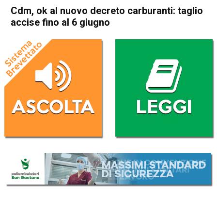
Cdm, ok al nuovo decreto carburanti: taglio
accise fino al 6 giugno
Home
Politica Italia
Politica Italia
Cdm, ok al nuovo decreto
carburanti: taglio accise fino
al 6 giugno
Da
Redazione Nazionale
23 Maggio 2026
(aggiornato il
23 Maggio 2026 23:38
)
ASCOLTA L'AUDIO