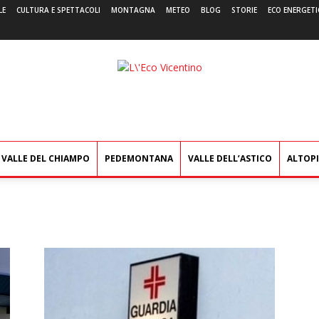
LE
CULTURA E SPETTACOLI
MONTAGNA
METEO
BLOG
STORIE
ECO ENERGETI
L'Eco
Vicentino
VALLE DEL CHIAMPO
PEDEMONTANA
VALLE DELL’ASTICO
ALTOP