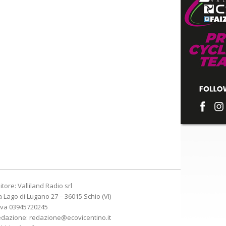
itore: Valliland Radio srl
a Lago di Lugano 27 – 36015 Schio (VI)
Iva 03945720245
edazione:
redazione@ecovicentino.it