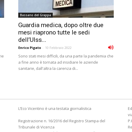
Bassano del Grappa
Guardia medica, dopo oltre due
mesi riaprono tutte le sedi
dell’Ulss...
Enrico Pigato
-
10 Febbraio 2022
rie
Sono stati mesi difficili, da una parte la pandemia che
a fine anno è tornata ad insidiare le aziende
sanitarie, dall'altra la carenza di...
L’Eco Vicentino è una testata giornalistica
Ed
vi
Registrazione n. 16/2016 del Registro Stampa del
P.
Tribunale di Vicenza
R