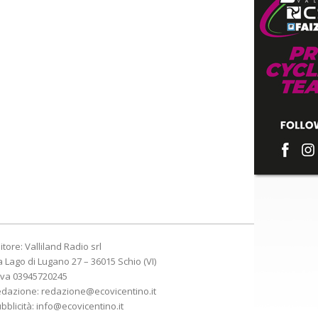
itore: Valliland Radio srl
a Lago di Lugano 27 – 36015 Schio (VI)
Iva 03945720245
edazione:
redazione@ecovicentino.it
bblicità:
info@ecovicentino.it