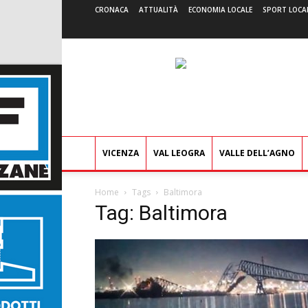
CRONACA
ATTUALITÀ
ECONOMIA LOCALE
SPORT LOCA
VICENZA
VAL LEOGRA
VALLE DELL’AGNO
Home
Tags
Baltimora
Tag: Baltimora