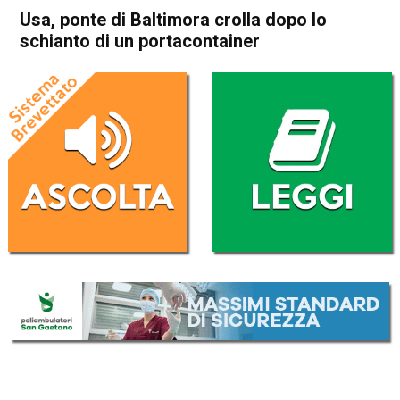
Usa, ponte di Baltimora crolla dopo lo
schianto di un portacontainer
Home
Cronaca Esteri
Cronaca Esteri
Usa, ponte di Baltimora crolla
dopo lo schianto di un
portacontainer
Da
Redazione Nazionale
26 Marzo 2024
(aggiornato il
26 Marzo 2024 14:09
)
ASCOLTA L'AUDIO