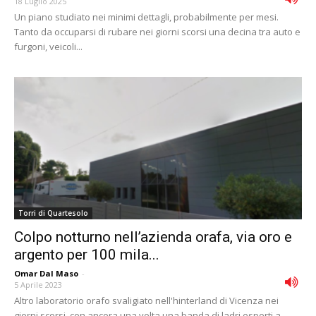
18 Luglio 2025
Un piano studiato nei minimi dettagli, probabilmente per mesi.
Tanto da occuparsi di rubare nei giorni scorsi una decina tra auto e
furgoni, veicoli...
Torri di Quartesolo
Colpo notturno nell’azienda orafa, via oro e
argento per 100 mila...
Omar Dal Maso
-
5 Aprile 2023
Altro laboratorio orafo svaligiato nell'hinterland di Vicenza nei
giorni scorsi, con ancora una volta una banda di ladri esperti a