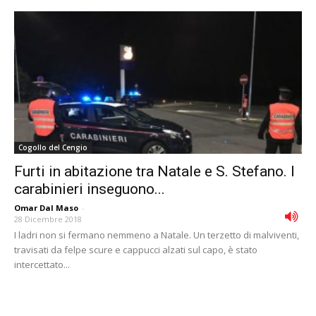
Cogollo del Cengio
Furti in abitazione tra Natale e S. Stefano. I
carabinieri inseguono...
Omar Dal Maso
-
28 Dicembre 2018
I ladri non si fermano nemmeno a Natale. Un terzetto di malviventi,
travisati da felpe scure e cappucci alzati sul capo, è stato
intercettato...