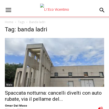
Home
Tags
Banda ladri
Tag: banda ladri
Malo
Spaccata notturna: cancelli divelti con auto
rubate, via il pellame del...
Omar Dal Maso
-