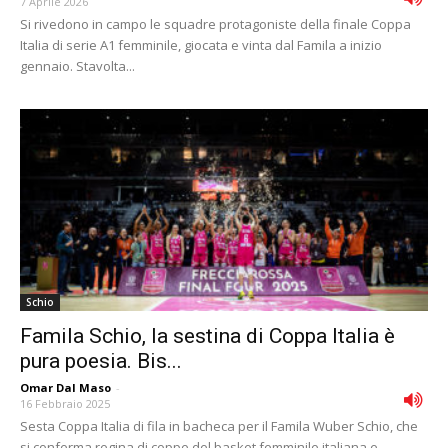
7 Aprile 2026
Si rivedono in campo le squadre protagoniste della finale Coppa
Italia di serie A1 femminile, giocata e vinta dal Famila a inizio
gennaio. Stavolta...
Schio
Famila Schio, la sestina di Coppa Italia è
pura poesia. Bis...
Omar Dal Maso
-
16 Febbraio 2025
Sesta Coppa Italia di fila in bacheca per il Famila Wuber Schio, che
si conferma regina di coppe del basket femminile italiana e