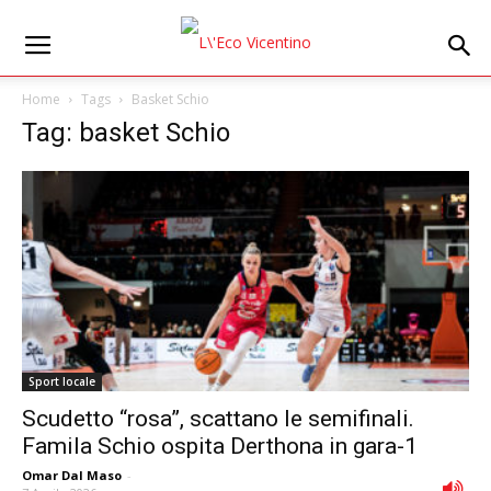
Home
Tags
Basket Schio
Tag: basket Schio
Sport locale
Scudetto “rosa”, scattano le semifinali.
Famila Schio ospita Derthona in gara-1
Omar Dal Maso
-