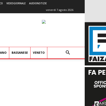
CO
VIDEOGIORNALE
AUDIONOTIZIE
venerdì 7 agosto 2026
IANO
BASSANESE
VENETO