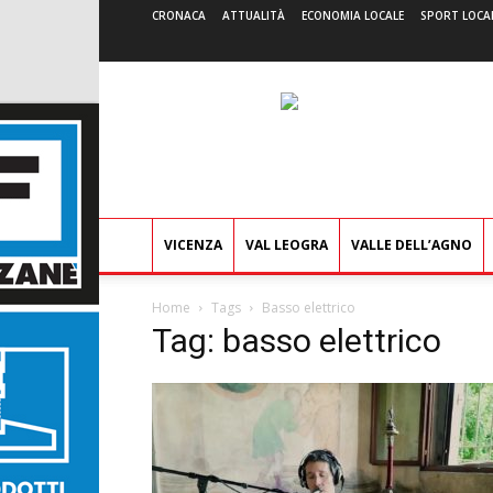
CRONACA
ATTUALITÀ
ECONOMIA LOCALE
SPORT LOCA
VICENZA
VAL LEOGRA
VALLE DELL’AGNO
Home
Tags
Basso elettrico
Tag: basso elettrico