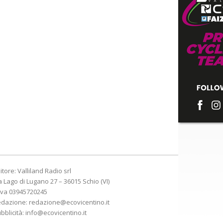
itore: Valliland Radio srl
a Lago di Lugano 27 – 36015 Schio (VI)
Iva 03945720245
edazione:
redazione@ecovicentino.it
bblicità:
info@ecovicentino.it