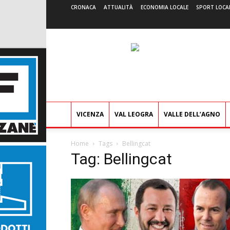
CRONACA
ATTUALITÀ
ECONOMIA LOCALE
SPORT LOCA
VICENZA
VAL LEOGRA
VALLE DELL’AGNO
Home
Tags
Bellingcat
Tag: Bellingcat