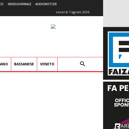
CO
VIDEOGIORNALE
AUDIONOTIZIE
venerdì 7 agosto 2026
IANO
BASSANESE
VENETO