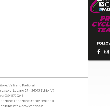
itore: Valliland Radio srl
a Lago di Lugano 27 – 36015 Schio (VI)
Iva 03945720245
edazione:
redazione@ecovicentino.it
bblicità:
info@ecovicentino.it