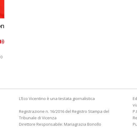
on
à
10
L’Eco Vicentino è una testata giornalistica
Ed
vi
Registrazione n. 16/2016 del Registro Stampa del
P.
Tribunale di Vicenza
R
Direttore Responsabile: Mariagrazia Bonollo
Pu