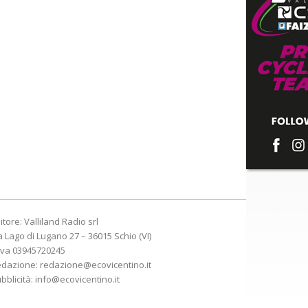
itore: Valliland Radio srl
a Lago di Lugano 27 – 36015 Schio (VI)
Iva 03945720245
edazione:
redazione@ecovicentino.it
bblicità:
info@ecovicentino.it